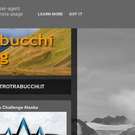
user-agent
erate usage
LEARN MORE
GOT IT
ETROTRABUCCHI.IT
s Challenge Alaska