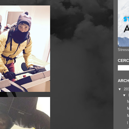
Stres
CERC
ARCH
▼
20
▼
M
M
M
I