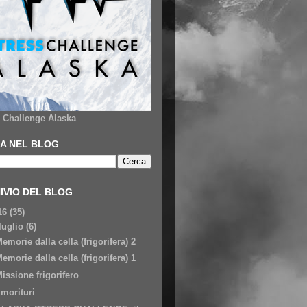
s Challenge Alaska
A NEL BLOG
IVIO DEL BLOG
16
(35)
luglio
(6)
emorie dalla cella (frigorifera) 2
emorie dalla cella (frigorifera) 1
issione frigorifero
 morituri