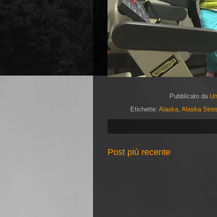
Pubblicato da
U
Etichette:
Alaska
,
Alaska Stre
Post più recente