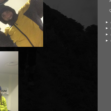
Q
►
►
►
►