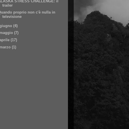
ALASKA STRESS CHALLENGE: il
trailer
uando proprio non c'è nulla in
televisione
giugno
(4)
maggio
(7)
aprile
(17)
marzo
(1)