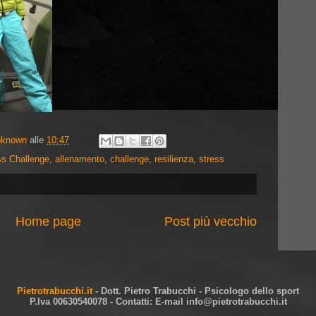
nknown
alle
10:47
ss Challenge
,
allenamento
,
challenge
,
resilienza
,
stress
Home page
Post più vecchio
Pietrotrabucchi.it
- Dott. Pietro Trabucchi - Psicologo dello sport
P.Iva 00630540078 - Contatti: E-mail info@pietrotrabucchi.it