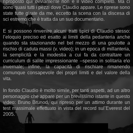
riproposto qui ovviamente non è il video completo. Ma ci
sono quasi tutti i pezzi dove Claudio appare. Le riprese sono
state tutte girate da me, eccetto la scena con la discesa di
sci estremo che è tratta da un suo documentario.
E si possono rinvenire alcuni tratti tipici di Claudio stesso:
l’eloquio preciso ed esatto ai limiti della pedanteria anche
quando sta stazionando nel bel mezzo di una goulotte a
rischio di caduta massi (v. video); in un epoca di millanteria,
la semplicità e la modestia a cui fa da contraltare un
curriculum di salite impressionante –spesso in solitaria e\o
invernale; infine, la capacità di rischiare rimanendo
comunque consapevole dei propri limiti e del valore della
vita.
In fondo Claudio è molto simile, per tanti aspetti, ad un altro
personaggio che appare per un brevissimo istante in questo
video: Bruno Brunod, qui ripreso per un attimo durante un
test massimale effettuato in vista del record sul’Everest del
2005.