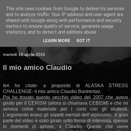
This site uses cookies from Google to deliver its services
and to analyze traffic. Your IP address and user-agent are
shared with Google along with performance and security
metrics to ensure quality of service, generate usage
statistics, and to detect and address abuse.
LEARN MORE
GOT IT
▼
martedì 19 aprile 2016
Il mio amico Claudio
Ieri ho citato- a proposito di ALASKA STRESS
CHALLENGE- il mio amico Claudio Bastrentaz.
Poi ho trovato questo vecchio video del 2007 che avevo
girato per il CERISM (allora si chiamava CEBISM) e che mi
serviva come materiale per i corsi con gli studenti.
L’argomento erano gli aspetti mentali dell’alpinismo; e gran
parte del video è stato girato sotto forma di intervista, spesso
in momenti di azione, a Claudio. Questo che viene